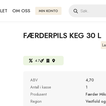
LET
OM OSS
MIN KONTO
FÆRDERPILS KEG 30 L
La
4.7
ABV
4,70
Antall i kasse
1
Produsent
Færder Mik
Region
Vestfold og