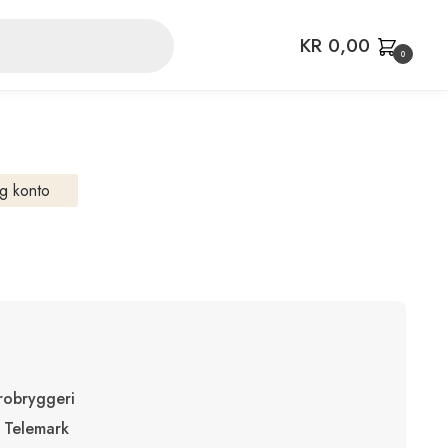
KR
0,00
0
g konto
robryggeri
 Telemark