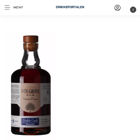
MENY
0