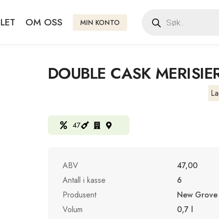
LET
OM OSS
MIN KONTO
DOUBLE CASK MERISIE
La
47
ABV
47,00
Antall i kasse
6
Produsent
New Grove
Volum
0,7 l