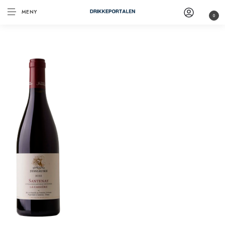
MENY
0