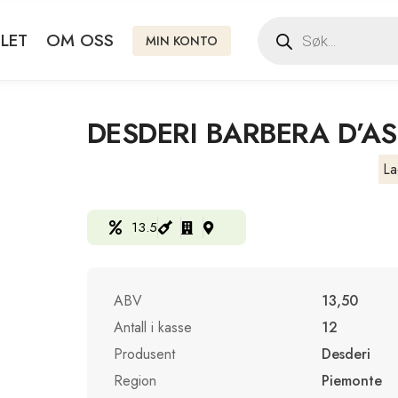
LET
OM OSS
MIN KONTO
DESDERI BARBERA D’AS
La
13.5
ABV
13,50
Antall i kasse
12
Produsent
Desderi
Region
Piemonte