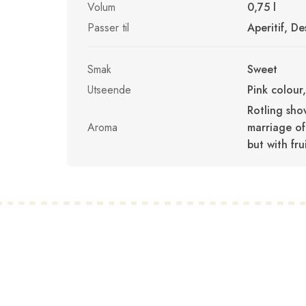
Volum
0,75 l
Passer til
Aperitif, De
Smak
Sweet
Utseende
Pink colour
Rotling show
Aroma
marriage of
but with fr