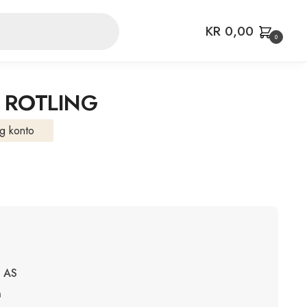
KR
0,00
0
F ROTLING
g konto
 AS
n