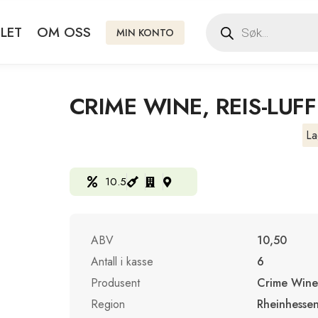
LET
OM OSS
MIN KONTO
CRIME WINE, REIS-LUF
La
10.5
ABV
10,50
Antall i kasse
6
Produsent
Crime Wine
Region
Rheinhesse