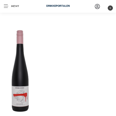
MENY
0