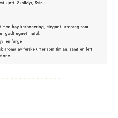
yst kjøtt, Skalldyr, Svin
t med høy karbonering, elegant urtepreg som
l et godt egnet matøl.
gyllen farge
sk aroma av ferske urter som timian, samt en lett
ustone.