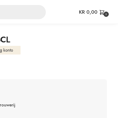
KR
0,00
0
3CL
g konto
rouwerij