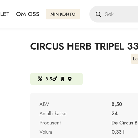
LET
OM OSS
MIN KONTO
CIRCUS HERB TRIPEL 3
La
8.5
ABV
8,50
Antall i kasse
24
Produsent
De Circus B
Volum
0,33 l