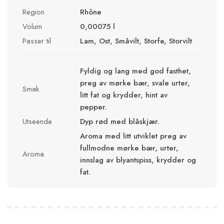
Region
Rhône
Volum
0,00075 l
Passer til
Lam, Ost, Småvilt, Storfe, Storvilt
Fyldig og lang med god fasthet,
preg av mørke bær, svale urter,
Smak
litt fat og krydder, hint av
pepper.
Utseende
Dyp rød med blåskjær.
Aroma med litt utviklet preg av
fullmodne mørke bær, urter,
Aroma
innslag av blyantspiss, krydder og
fat.