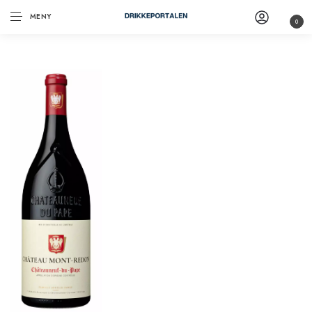
MENY
0