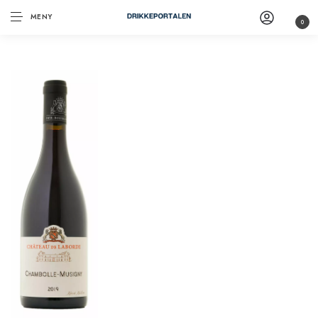
MENY
0