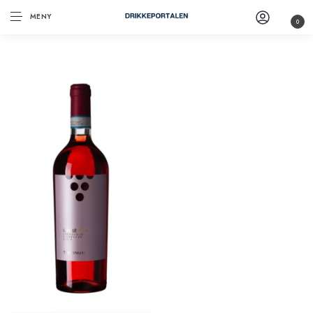
MENY
0