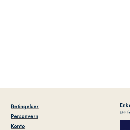
Enke
Betingelser
EHF f
Personvern
Konto