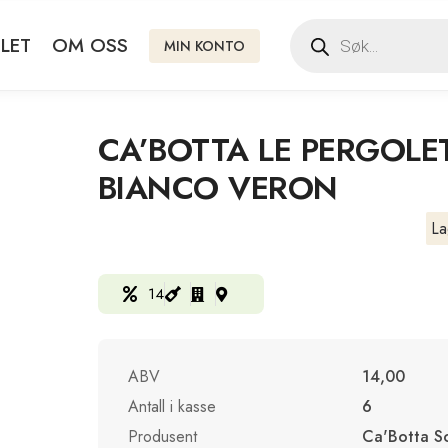
LET
OM OSS
MIN KONTO
CA’BOTTA LE PERGOL
BIANCO VERON
La
14
ABV
14,00
Antall i kasse
6
Produsent
Ca'Botta So