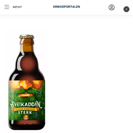
MENY
0