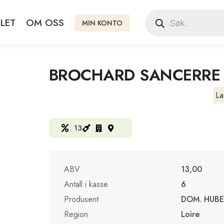
LET
OM OSS
MIN KONTO
BROCHARD SANCERRE 
La
13
ABV
13,00
Antall i kasse
6
Produsent
DOM. HUB
Region
Loire