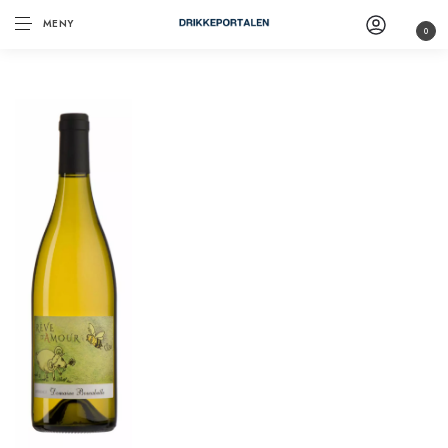
MENY
0