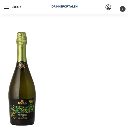
MENY
0