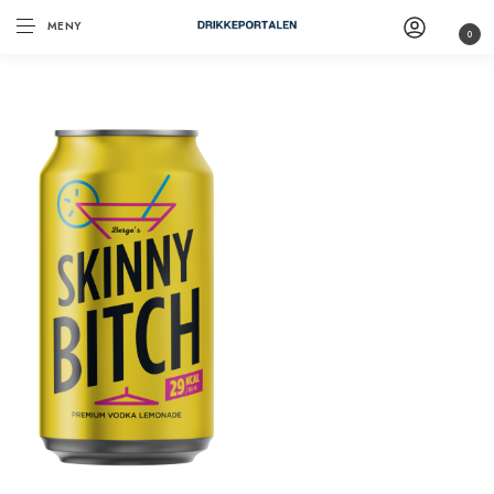
MENY
0