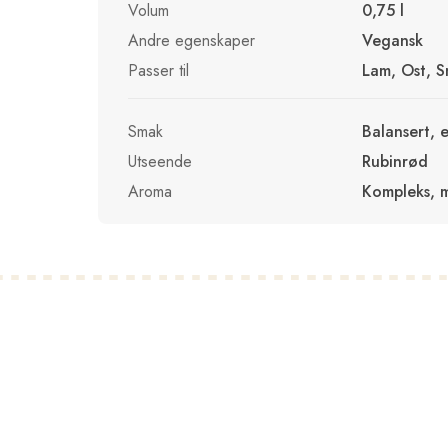
Volum
0,75 l
Andre egenskaper
Vegansk
Passer til
Lam, Ost, S
Smak
Balansert, e
Utseende
Rubinrød
Aroma
Kompleks, m