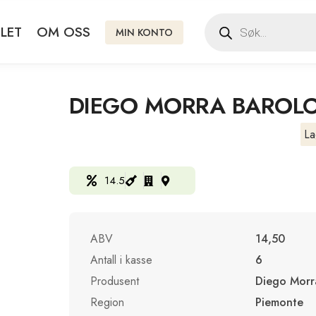
LET
OM OSS
MIN KONTO
DIEGO MORRA BAROLO
La
14.5
ABV
14,50
Antall i kasse
6
Produsent
Diego Morr
Region
Piemonte