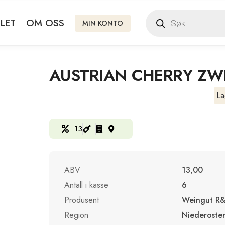
LET
OM OSS
MIN KONTO
AUSTRIAN CHERRY ZWE
La
13
ABV
13,00
Antall i kasse
6
Produsent
Weingut R&
Region
Niederoster