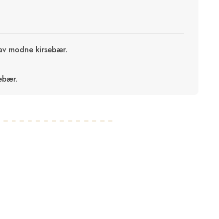
av modne kirsebær.
ebær.