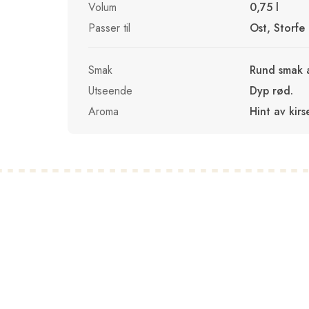
Volum
0,75 l
Passer til
Ost, Storfe
Smak
Rund smak 
Utseende
Dyp rød.
Aroma
Hint av kirs