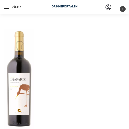
MENY
0