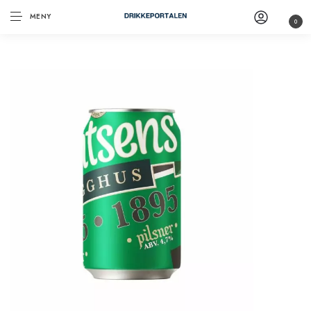
MENY
0