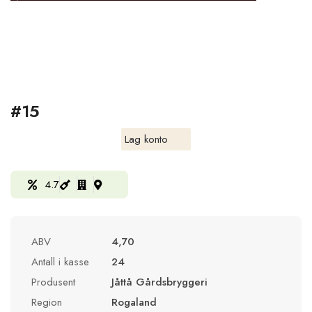
#15
Lag konto
4.7
ABV
4,70
Antall i kasse
24
Produsent
Jåttå Gårdsbryggeri
Region
Rogaland