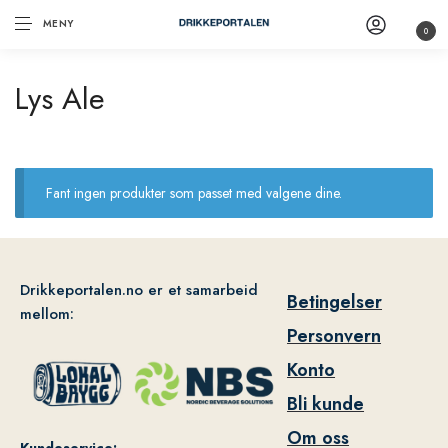
MENY
0
Lys Ale
Fant ingen produkter som passet med valgene dine.
Drikkeportalen.no er et samarbeid
Betingelser
mellom:
Personvern
Konto
Bli kunde
Om oss