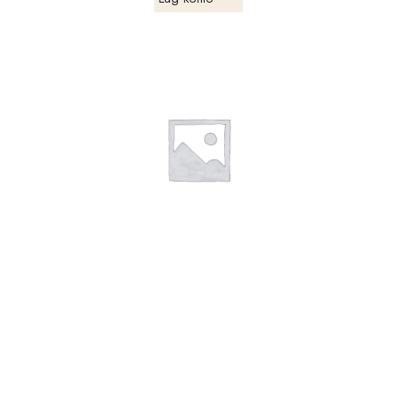
,
HVITVIN
VIN
Jessiaume Maison Rully 2022
Lag konto