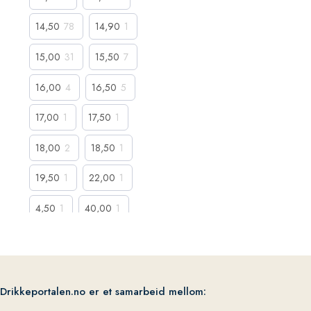
14,50
78
14,90
1
15,00
31
15,50
7
16,00
4
16,50
5
17,00
1
17,50
1
18,00
2
18,50
1
19,50
1
22,00
1
4,50
1
40,00
1
5,00
1
5,50
1
6,00
1
8,00
1
Drikkeportalen.no er et samarbeid mellom:
8,50
3
9,50
1