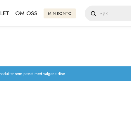
LET
OM OSS
MIN KONTO
produkter som passet med valgene dine.