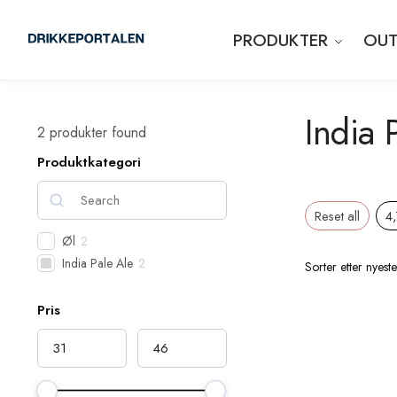
PRODUKTER
OUT
India 
2
produkter found
Produktkategori
Reset all
4
Øl
2
India Pale Ale
2
Pris