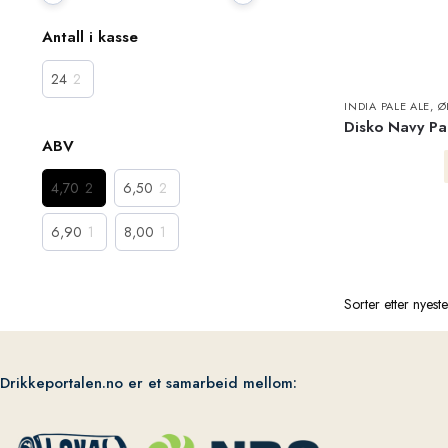
Antall i kasse
24
2
INDIA PALE ALE
,
Ø
Disko Navy Pa
ABV
4,70
2
6,50
2
6,90
1
8,00
1
Drikkeportalen.no er et samarbeid mellom: