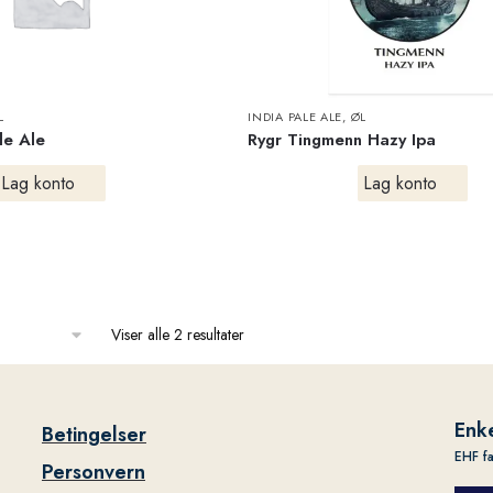
L
INDIA PALE ALE
,
ØL
le Ale
Rygr Tingmenn Hazy Ipa
Lag konto
Lag konto
Viser alle 2 resultater
Enke
Betingelser
EHF f
Personvern