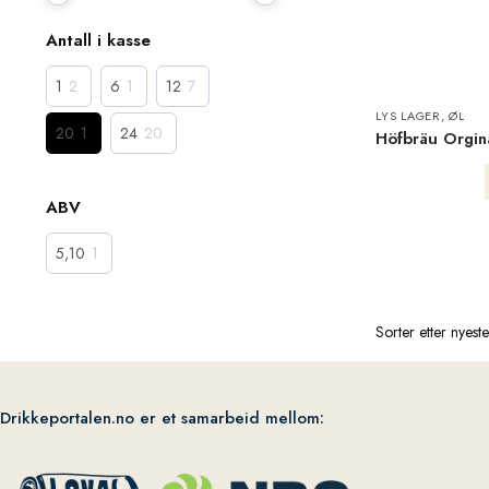
Antall i kasse
1
2
6
1
12
7
LYS LAGER
,
ØL
20
1
24
20
Höfbräu Orgin
ABV
5,10
1
Drikkeportalen.no er et samarbeid mellom: