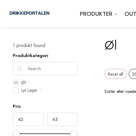
PRODUKTER
OUT
Øl
1
produkt found
Produktkategori
Reset all
2
Øl
1
Lys Lager
1
Pris