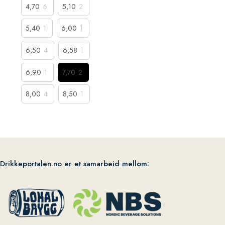
4,70
6
5,10
2
5,40
1
6,00
1
6,50
4
6,58
1
6,90
1
7,70
2
8,00
4
8,50
1
Drikkeportalen.no er et samarbeid mellom: