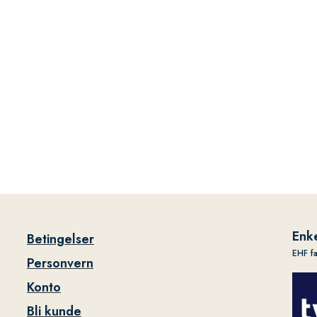
Enke
Betingelser
EHF f
Personvern
Konto
Bli kunde