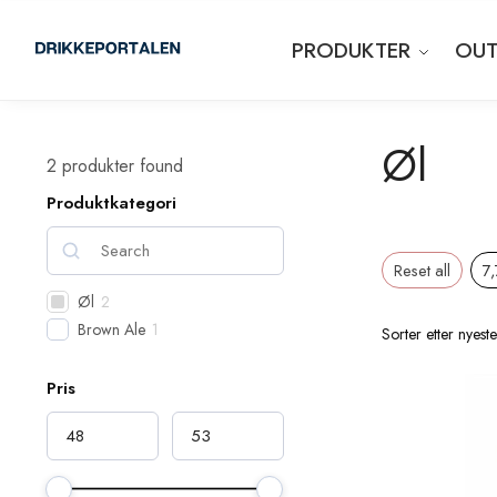
PRODUKTER
OUT
Øl
2
produkter found
Produktkategori
Reset all
7
Øl
2
Brown Ale
1
Pris