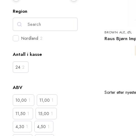
Region
BROWN ALE
,
ØL
Raus Bjørn Im
Nordland
2
Antall i kasse
24
2
ABV
10,00
1
11,00
1
11,50
1
15,00
1
4,30
1
4,50
1