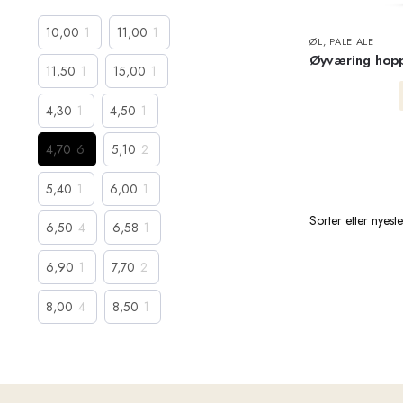
10,00
1
11,00
1
ØL
,
PALE ALE
Øyværing hopp
11,50
1
15,00
1
4,30
1
4,50
1
4,70
6
5,10
2
5,40
1
6,00
1
6,50
4
6,58
1
6,90
1
7,70
2
8,00
4
8,50
1