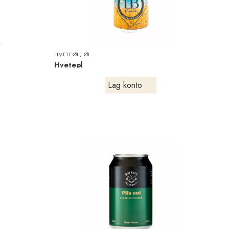
HVETEØL
,
ØL
Hveteøl
Lag konto