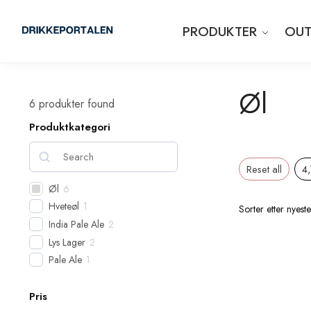
PRODUKTER
OUT
Øl
6
produkter found
Produktkategori
Reset all
4
Øl
6
Hveteøl
1
India Pale Ale
2
Lys Lager
2
Pale Ale
1
Pris