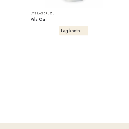
LYS LAGER
,
ØL
Pils Out
Lag konto