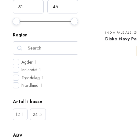
INDIA PALE ALE
,
Ø
Region
Disko Navy Pa
Agder
1
Innlandet
1
Trøndelag
1
Nordland
1
Antall i kasse
12
1
24
5
ABV