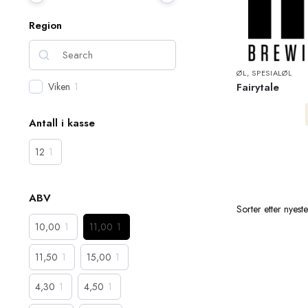
Region
ØL
,
SPESIALØL
Fairytale
Viken
1
Antall i kasse
12
1
ABV
10,00
1
11,00
1
11,50
1
15,00
1
4,30
1
4,50
1