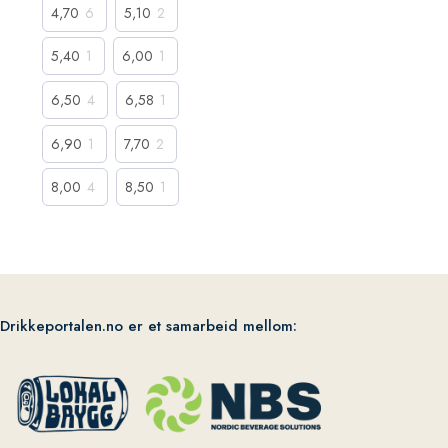
4,70
6
5,10
2
5,40
1
6,00
1
6,50
4
6,58
1
6,90
1
7,70
2
8,00
4
8,50
1
Drikkeportalen.no er et samarbeid mellom: