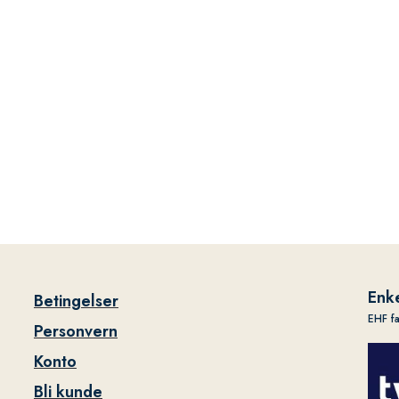
Enke
Betingelser
EHF f
Personvern
Konto
Bli kunde