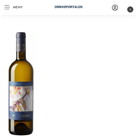
MENY
0