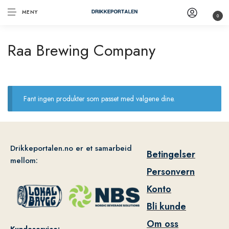
MENY
0
Raa Brewing Company
Fant ingen produkter som passet med valgene dine.
Drikkeportalen.no er et samarbeid
Betingelser
mellom:
Personvern
Konto
Bli kunde
Om oss